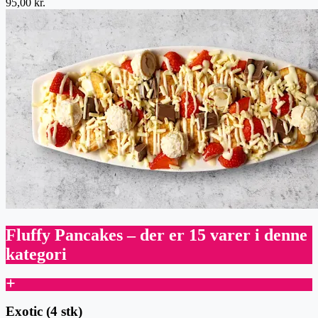
95,00 kr.
Fluffy Pancakes
– der er 15 varer i denne
kategori
Exotic (4 stk)