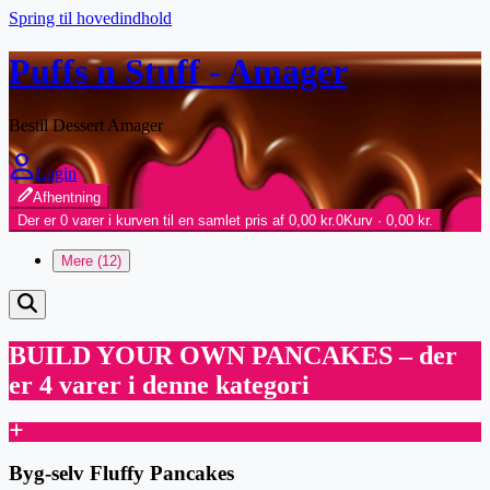
Spring til hovedindhold
Puffs n Stuff - Amager
Bestil Dessert Amager
Login
Afhentning
Der er 0 varer i kurven til en samlet pris af 0,00 kr.
0
Kurv · 0,00 kr.
Mere (12)
BUILD YOUR OWN PANCAKES
– der
er 4 varer i denne kategori
Byg-selv Fluffy Pancakes